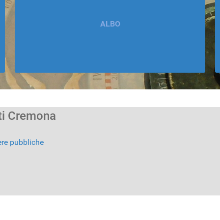
ALBO
ti Cremona
pere pubbliche