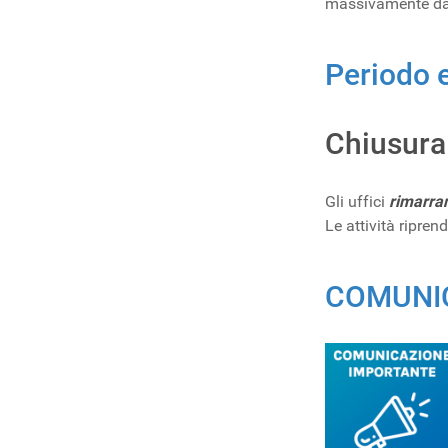
massivamente dall
Periodo 
Chiusura
Gli uffici
rimarran
Le attività ripre
COMUNIC