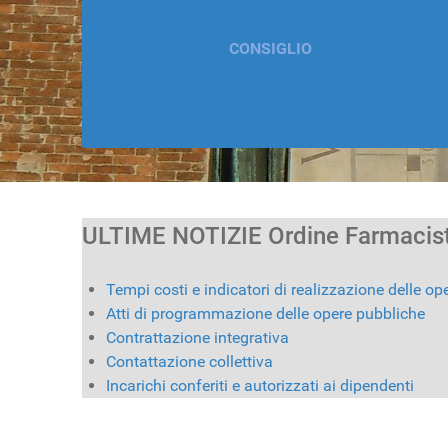
CONSIGLIO
ULTIME NOTIZIE Ordine Farmacis
Tempi costi e indicatori di realizzazione delle o
Atti di programmazione delle opere pubbliche
Contrattazione integrativa
Contattazione collettiva
Incarichi conferiti e autorizzati ai dipendenti