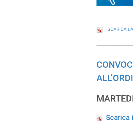
SCARICA L
_________________
CONVOCA
ALL’ORD
MARTEDI
Scarica 