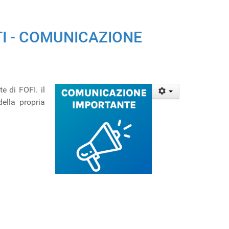
TI - COMUNICAZIONE
e di FOFI. il
ella propria