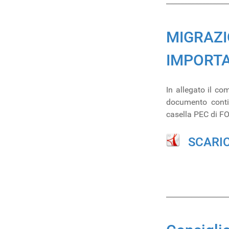
_________________
MIGRAZI
IMPORT
In allegato il co
documento conti
casella PEC di FO
SCARI
_________________