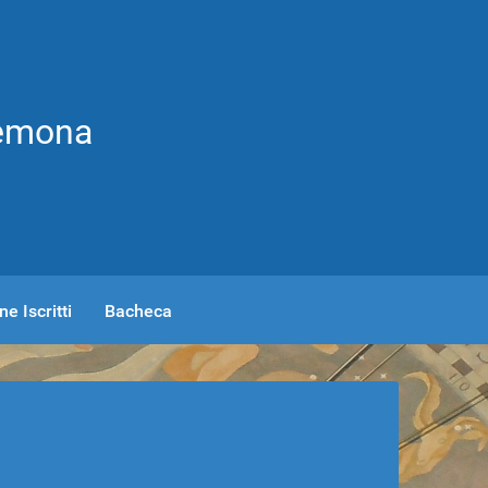
remona
e Iscritti
Bacheca